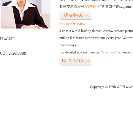
具体交易流程可
“点击这里”
查看或咨询support@
我要购买
>>
Process Overview:
4.cn is a world leading domain escrow service plat
million RMB transaction volume every year. We promi
联系我们
5 workdays.
For detailed process, you can
“visit here”
or contact
QQ：2726103981
BUY NOW
>>
Copyright © 1998 -2025 www.