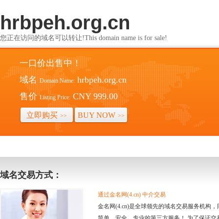
hrbpeh.org.cn
您正在访问的域名可以转让!This domain name is for sale!
一口价出售中！
域名
hrbpeh.org.cn
Domain Name:
售价
CNY 999.00
Listing Price:
立即购买
BUY NOW
>>
>>
域名交易方式：
通过金名网(4.cn) 中介交易
金名网(4.cn)是全球领先的域名交易服务机
简单、安全、专业的第三方服务！ 为了保证交